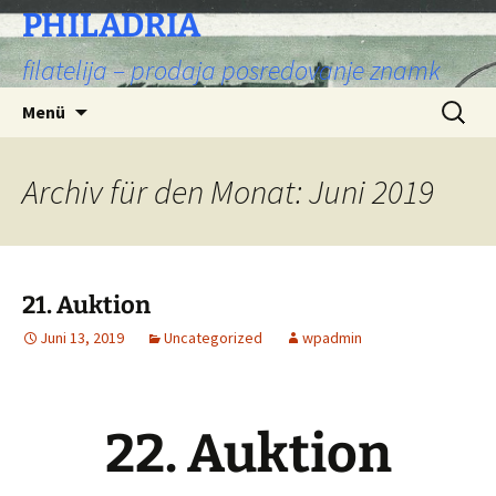
PHILADRIA
filatelija – prodaja posredovanje znamk
Zum
Suchen
Menü
Inhalt
nach:
springen
Archiv für den Monat: Juni 2019
21. Auktion
Juni 13, 2019
Uncategorized
wpadmin
22. Auktion