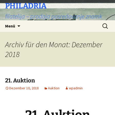
PHILADRIA
filatelija – prodaja posredovanje znamk
Zum
Suchen
Menü
Inhalt
nach:
springen
Archiv für den Monat: Dezember
2018
21. Auktion
Dezember 10, 2018
Auktion
wpadmin