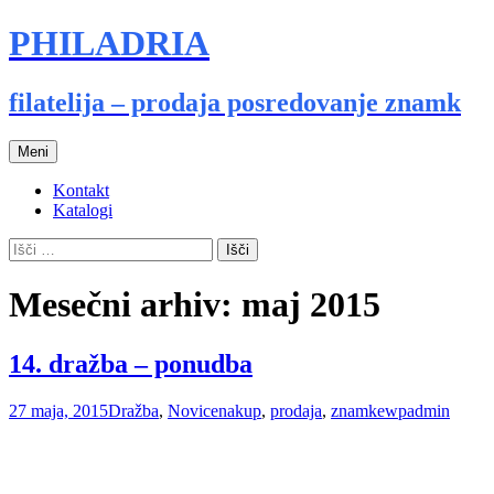
PHILADRIA
filatelija – prodaja posredovanje znamk
Preskoči
Meni
na
vsebino
Kontakt
Katalogi
Išči:
Mesečni arhiv: maj 2015
14. dražba – ponudba
27 maja, 2015
Dražba
,
Novice
nakup
,
prodaja
,
znamke
wpadmin