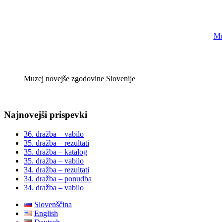
Mu
Muzej novejše zgodovine Slovenije
Najnovejši prispevki
36. dražba – vabilo
35. dražba – rezultati
35. dražba – katalog
35. dražba – vabilo
34. dražba – rezultati
34. dražba – ponudba
34. dražba – vabilo
Slovenščina
English