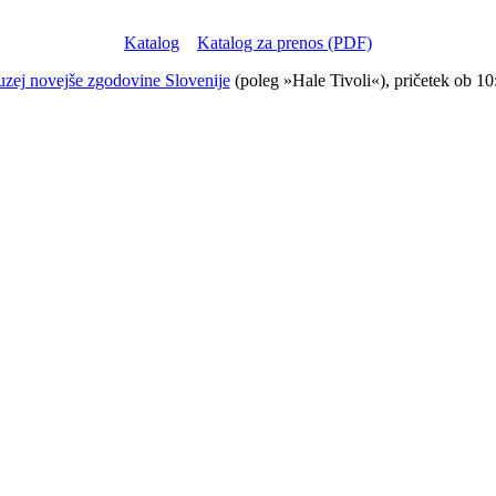
Katalog
Katalog za prenos (PDF)
zej novejše zgodovine Slovenije
(poleg »Hale Tivoli«), pričetek ob 10